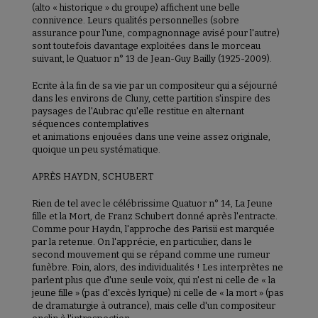
(alto « historique » du groupe) affichent une belle
connivence. Leurs qualités personnelles (sobre
assurance pour l'une, compagnonnage avisé pour l'autre)
sont toutefois davantage exploitées dans le morceau
suivant, le Quatuor n° 13 de Jean-Guy Bailly (1925-2009).
Ecrite à la fin de sa vie par un compositeur qui a séjourné
dans les environs de Cluny, cette partition s'inspire des
paysages de l'Aubrac qu'elle restitue en alternant
séquences contemplatives
et animations enjouées dans une veine assez originale,
quoique un peu systématique.
APRÈS HAYDN, SCHUBERT
Rien de tel avec le célébrissime Quatuor n° 14, La Jeune
fille et la Mort, de Franz Schubert donné après l'entracte.
Comme pour Haydn, l'approche des Parisii est marquée
par la retenue. On l'apprécie, en particulier, dans le
second mouvement qui se répand comme une rumeur
funèbre. Foin, alors, des individualités ! Les interprètes ne
parlent plus que d'une seule voix, qui n'est ni celle de « la
jeune fille » (pas d'excès lyrique) ni celle de « la mort » (pas
de dramaturgie à outrance), mais celle d'un compositeur