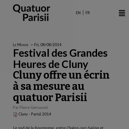
Skip
to
EN
FR
main
content
Le Monde
—
Fri, 08/08/2014
Festival des Grandes
Heures de Cluny
Cluny offre un écrin
à sa mesure au
quatuor Parisii
Par Pierre Gervasoni
Cluny - Parisii 2014
Le sud de la Bourgogne, entre Chalon-sur-Saône et