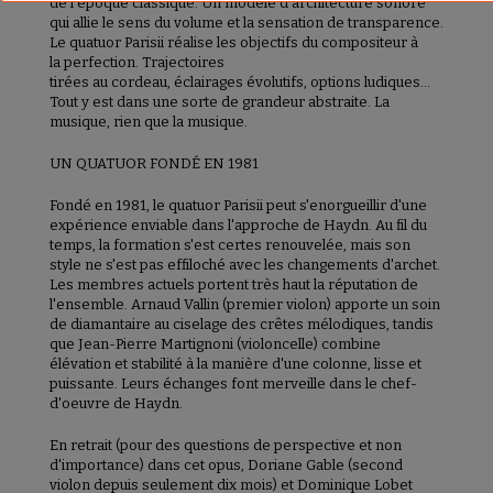
de l'époque classique. Un modèle d'architecture sonore
qui allie le sens du volume et la sensation de transparence.
Le quatuor Parisii réalise les objectifs du compositeur à
la perfection. Trajectoires
tirées au cordeau, éclairages évolutifs, options ludiques…
Tout y est dans une sorte de grandeur abstraite. La
musique, rien que la musique.
UN QUATUOR FONDÉ EN 1981
Fondé en 1981, le quatuor Parisii peut s'enorgueillir d'une
expérience enviable dans l'approche de Haydn. Au fil du
temps, la formation s'est certes renouvelée, mais son
style ne s'est pas effiloché avec les changements d'archet.
Les membres actuels portent très haut la réputation de
l'ensemble. Arnaud Vallin (premier violon) apporte un soin
de diamantaire au ciselage des crêtes mélodiques, tandis
que Jean-Pierre Martignoni (violoncelle) combine
élévation et stabilité à la manière d'une colonne, lisse et
puissante. Leurs échanges font merveille dans le chef-
d'oeuvre de Haydn.
En retrait (pour des questions de perspective et non
d'importance) dans cet opus, Doriane Gable (second
violon depuis seulement dix mois) et Dominique Lobet