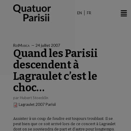
Aller
au
EN
FR
contenu
principal
ResMusica
—
24 juillet 2007
Quand les Parisii
descendent à
Lagraulet c’est le
choc…
par Hubert Stoecklin
Lagraulet 2007 Parisii
Assister à un coup de foudre est toujours troublant. Il se
peut bien que ce soit arrivé lors de ce concert à Lagraulet
dont on se souviendra de part et d’autre pour longtemps.