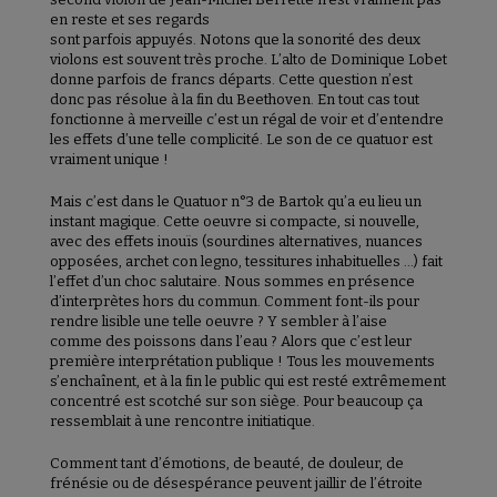
en reste et ses regards
sont parfois appuyés. Notons que la sonorité des deux
violons est souvent très proche. L’alto de Dominique Lobet
donne parfois de francs départs. Cette question n’est
donc pas résolue à la fin du Beethoven. En tout cas tout
fonctionne à merveille c’est un régal de voir et d’entendre
les effets d’une telle complicité. Le son de ce quatuor est
vraiment unique !
Mais c’est dans le Quatuor n°3 de Bartok qu’a eu lieu un
instant magique. Cette oeuvre si compacte, si nouvelle,
avec des effets inouïs (sourdines alternatives, nuances
opposées, archet con legno, tessitures inhabituelles …) fait
l’effet d’un choc salutaire. Nous sommes en présence
d’interprètes hors du commun. Comment font-ils pour
rendre lisible une telle oeuvre ? Y sembler à l’aise
comme des poissons dans l’eau ? Alors que c’est leur
première interprétation publique ! Tous les mouvements
s’enchaînent, et à la fin le public qui est resté extrêmement
concentré est scotché sur son siège. Pour beaucoup ça
ressemblait à une rencontre initiatique.
Comment tant d’émotions, de beauté, de douleur, de
frénésie ou de désespérance peuvent jaillir de l’étroite