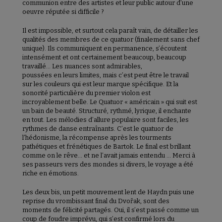
communion entre des artistes et leur public autour d’une
oeuvre réputée si difficile ?
Il est impossible, et surtout cela paraît vain, de détailler les
qualités des membres de ce quatuor (finalement sans chef
unique). Ils communiquent en permanence, s’écoutent
intensément et ont certainement beaucoup, beaucoup
travaillé… Les nuances sont admirables,
poussées en leurs limites, mais c’est peut être le travail
sur les couleurs qui est leur marque spécifique. Et la
sonorité particulière du premier violon est
incroyablement belle. Le Quatuor « américain » qui suit est
un bain de beauté. Structuré, rythmé, lyrique, il enchante
en tout. Les mélodies d’allure populaire sont faciles, les
rythmes de danse entraînants. C’est le quatuor de
l’hédonisme, la récompense après les tourments
pathétiques et frénétiques de Bartok. Le final est brillant
comme on le rêve… et ne l’avait jamais entendu … Merci à
ses passeurs vers des mondes si divers, le voyage a été
riche en émotions.
Les deux bis, un petit mouvement lent de Haydn puis une
reprise du vrombissant final du Dvořak, sont des
moments de félicité partagés. Oui, il s’est passé comme un
coup de foudre imprévu, qui s’est confirmé lors du