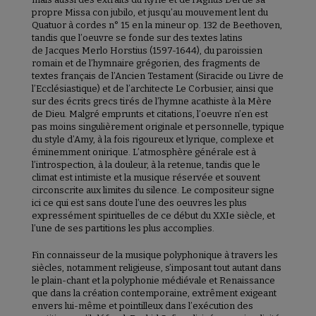
propre Missa con jubilo, et jusqu’au mouvement lent du
Quatuor à cordes n° 15 en la mineur op. 132 de Beethoven,
tandis que l’oeuvre se fonde sur des textes latins
de Jacques Merlo Horstius (1597-1644), du paroissien
romain et de l’hymnaire grégorien, des fragments de
textes français de l’Ancien Testament (Siracide ou Livre de
l’Ecclésiastique) et de l’architecte Le Corbusier, ainsi que
sur des écrits grecs tirés de l’hymne acathiste à la Mère
de Dieu. Malgré emprunts et citations, l’oeuvre n’en est
pas moins singulièrement originale et personnelle, typique
du style d’Amy, à la fois rigoureux et lyrique, complexe et
éminemment onirique. L’atmosphère générale est à
l’introspection, à la douleur, à la retenue, tandis que le
climat est intimiste et la musique réservée et souvent
circonscrite aux limites du silence. Le compositeur signe
ici ce qui est sans doute l’une des oeuvres les plus
expressément spirituelles de ce début du XXIe siècle, et
l’une de ses partitions les plus accomplies.
Fin connaisseur de la musique polyphonique à travers les
siècles, notamment religieuse, s’imposant tout autant dans
le plain-chant et la polyphonie médiévale et Renaissance
que dans la création contemporaine, extrêment exigeant
envers lui-même et pointilleux dans l’exécution des