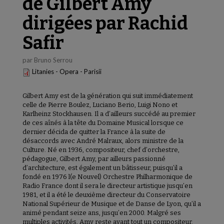
de Gilbert Amy
dirigées par Rachid
Safir
par Bruno Serrou
Litanies - Opera - Parisii
Gilbert Amy est de la génération qui suit immédiatement
celle de Pierre Boulez, Luciano Berio, Luigi Nono et
Karlheinz Stockhausen. Il a d’ailleurs succédé au premier
de ces aînés à la tête du Domaine Musical lorsque ce
dernier décida de quitter la France à la suite de
désaccords avec André Malraux, alors ministre de la
Culture. Né en 1936, compositeur, chef d’orchestre,
pédagogue, Gilbert Amy, par ailleurs passionné
d’architecture, est également un bâtisseur, puisqu’il a
fondé en 1976 l(e Nouvel) Orchestre Philharmonique de
Radio France dont il sera le directeur artistique jusqu’en
1981, et il a été le deuxième directeur du Conservatoire
National Supérieur de Musique et de Danse de Lyon, qu’il a
animé pendant seize ans, jusqu’en 2000. Malgré ses
multiples activités, Amy reste avant tout un compositeur.