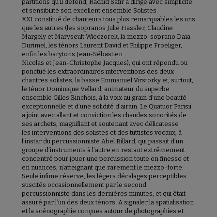
partitions qu’il défend, Rachid Safir a dirigé avec simplicité
et sensibilité son excellent ensemble Solistes
XXI constitué de chanteurs tous plus remarquables les uns
que les autres (les sopranos Julie Hassler, Claudine
Margely et Maryseult Wieczorek, la mezzo-soprano Daïa
Durimel, les ténors Laurent David et Philippe Froeliger,
enfin les barytons Jean-Sébastien
Nicolas et Jean-Christophe Jacques), qui ont répondu ou
ponctué les extraordinaires interventions des deux
chantres solistes, la basse Emmanuel Virstorky et, surtout,
le ténor Dominique Vellard, animateur du superbe
ensemble Gilles Binchois, à la voix au grain d’une beauté
exceptionnelle et d’une solidité d’airain. Le Quatuor Parisii
a joint avec allant et conviction les chaudes sonorités de
ses archets, magnifiant et soutenant avec délicatesse
les interventions des solistes et des tuttistes vocaux, à
l’instar du percussionniste Abel Billard, qui passait d’un
groupe d’instruments à l’autre en restant extrêmement
concentré pour jouer une percussion toute en finesse et
en nuances, n’atteignant que rarement le mezzo-forte.
Seule infime réserve, les légers décalages perceptibles
suscités occasionnellement par le second
percussionniste dans les dernières minutes, et qui était
assuré par l’un des deux ténors. A signaler la spatialisation
et la scénographie conçues autour de photographies et