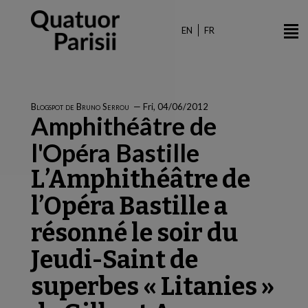
Skip
to
EN
FR
main
content
Blogspot de Bruno Serrou
—
Fri, 04/06/2012
Amphithéâtre de
l'Opéra Bastille
L’Amphithéâtre de
l’Opéra Bastille a
résonné le soir du
Jeudi-Saint de
superbes « Litanies »