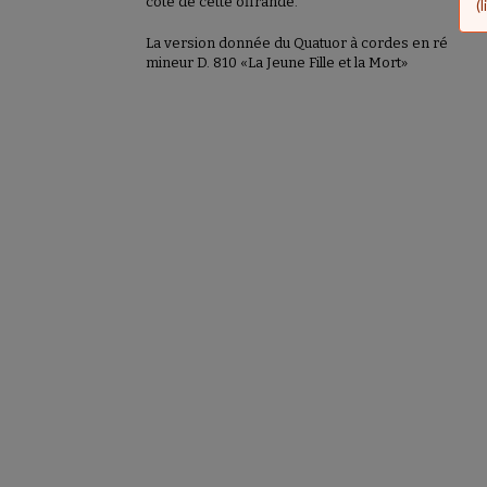
côté de cette offrande.
d
(
La version donnée du Quatuor à cordes en ré
mineur D. 810 «La Jeune Fille et la Mort»