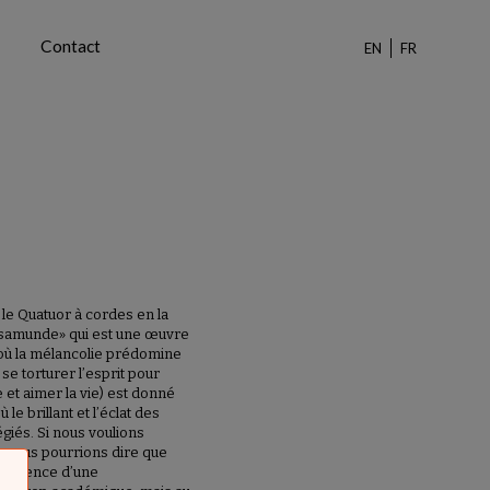
Contact
EN
FR
e Quatuor à cordes en la
samunde» qui est une œuvre
 où la mélancolie prédomine
 se torturer l’esprit pour
t aimer la vie) est donné
le brillant et l’éclat des
égiés. Si nous voulions
ts nous pourrions dire que
résence d’une