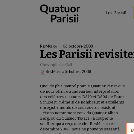
Aller
au
Les Parisii
contenu
principal
ResMusica
—
06 octobre 2008
Les Parisii revisi
Christophe Le Gall
ResMusica Schubert 2008
Quoi de plus naturel pour le Quatuor Parisii que
de nous offrir en cadeau leur interprétation
des célèbres quatuors D810 et D804 de Franz
Schubert. Même si de nombreux et excellents
enregistrements de ces œuvres existent
- citons notamment ceux du Quatuor Alban
Berg, ou du Quatuor Takacs «à couper le
souffle» qui a reçu une clef ResMusica en
décembre 2006, nous ne pouvons passer à
D