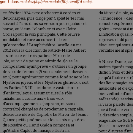
'erreur
ligne
1
dans
modules/php/php.module(80) : eval()'d code
).
Sous-titré « Mystères du Rosaire » et composé
partie, qui contra
en 1923, Le Miroir de Jésus fut entendu à Lyon
saisissante manière
en février 1924 avec orchestre à cordes et
du Miroir de joie, 
deux harpes, puis dirigé par Caplet le 1er mai
« l'innocence » des
suivant à Paris dans sa version pour quatuor et
robuste espérance 
harpe, au Vieux-Colombier et avec Claire
gloire – revient à u
Croiza pour la voix principale. Cette œuvre
L'indication quasi r
modulable et rare au concert – bien
reprises et dit par
qu'entendue à l'Amphithéâtre Bastille en mai
éloquent qui sous-t
2012 sous la direction de Patrick-Marie Aubert
véritablement sple
– s'articule en trois parties : Miroir de
joie, Miroir de peine et Miroir de gloire, le
À Notre-Dame, ce f
compositeur ayant prévu « d'utiliser un groupe
maints égards magn
de voix de femmes (9 voix seulement divisées
diction (voix et dét
en 3) pour agrémenter comme fond sonore les
jusqu'à l'autre ext
Mystères joyeux et les Mystères glorieux », soit
des lieux magiques
les Parties I & III – ici donc le vaste chœur
musicalité et d'ex
d'enfants, lequel assumait aussi le rôle
bienveillante d'un
initialement confié aux « trois voix
Mélisande), restitua
d'accompagnement » (soprano, mezzo et
la vaste palette de
contralto) chargées de proclamer a cappella,
joie à l'extase via 
délicieuse idée de Caplet, « Le Miroir de Jésus :
la direction soupl
Quinze petits poèmes sur les saints mystères
exigeante de Sofi J
du Rosaire qu'Henri Ghéon composa et
Jésus – œuvre diffi
qu'André Caplet de musique illustra ».
pour d'autres d'un n