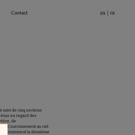
Contact
EN
FR
 suivi de cinq sections
 Jésus en regard des
 Mère, de
qu'au Couronnement au ciel.
te – notamment la deuxième