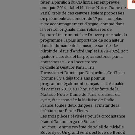
d
(
fêter la parution du CD (initialement prévue
pour juin 2014 – label Maîtrise Notre-Dame de
Paris), trois de ces œuvres étaient proposées
en préambule au concert du 17 juin, non plus
avec accompagnement d'orgue, comme dans
la version originale, mais rehaussés de
l'appareil instrumental de l'œuvre principale du
programme, la plus importante de son auteur
dans le domaine de la musique sacrée : Le
Miroir de Jésus d'André Caplet (1878-1925), soit
quatuor à cordes et harpe, ici soutenus par la
contrebasse – en l'occurrence
l'excellent Quatuor Parisii, Iris
Torossian et Dominique Desjardins. Ce 17 juin
(comme il y a déjà trois ans pour un
programme également français – cf. Actualité
du 22 mars 2011), au Chœur d'enfants de la
Maîtrise Notre-Dame de Paris, créateur du
cycle, était associée la Maîtrise de Radio
France, toutes deux dirigées, à l'instar de la
création, par Émilie Fleury.
Les trois pièces révisées pour la circonstance
étaient Tantum ergo de Vincent
Bouchot, Femme revêtue de soleil de Michèle
Reverdy et Un grand vent s'est levé de Benoît