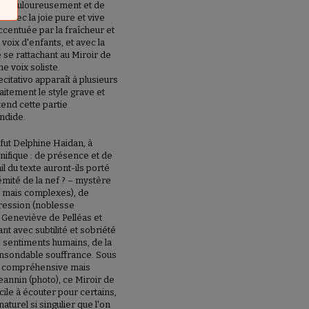
ste douloureusement et de
 avec la joie pure et vive
accentuée par la fraîcheur et
 voix d'enfants, et avec la
se rattachant au Miroir de
ne voix soliste.
ecitativo apparaît à plusieurs
faitement le style grave et
end cette partie
ndide.
ut Delphine Haidan, à
ifique : de présence et de
ail du texte auront-ils porté
rémité de la nef ? – mystère
 mais complexes), de
pression (noblesse
e Geneviève de Pelléas et
nt avec subtilité et sobriété
s sentiments humains, de la
l'insondable souffrance. Sous
e, compréhensive mais
eannin (photo), ce Miroir de
cile à écouter pour certains,
aturel si singulier que l'on