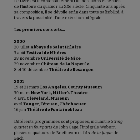
Le Livre est incontestablement l’un des jalons essentiels
de l’histoire du quatuor au XXè siècle. Cinquante ans après
sa composition, il se dévoile enfin dans toute sa lisibilité, à
travers la possibilité d’une exécution intégrale.
Les premiers concerts…
2000
20 juillet
Abbaye de Saint Hilaire
3 août
Festival de Mhères
28 novembre
Université de Nice
29 novembre
Château de La Napoule
8 et 10 décembre
Théâtre de Besançon
2001
19 et 21 mars
Los Angeles, County Museum
30 mars
New York, Miller’s Theatre
4 avril
Cleveland, Museum
avril
Tanger, Tétouan, Chéchaouen
16 juin
Théâtre de Fontainebleau
Différents programmes sont proposés, incluant le
String
quartet in four parts
de John Cage, l’intégrale Webern,
plusieurs quatuors de Beethoven et l’
Art de la fugue
de
Bach.