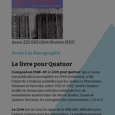
Assai 222 082 (distribution M10)
Accès à la discographie
Le livre pour Quatuor
Composé en 1948-49
, le
Livre pour quatuor
, qui a connu
une publication incomplète en 1960 seulement, a fait
l’objet de créations partielles par les quatuors Marschner,
Hamann et Parrenin, entre 1952 et 1962. Seul le Quatuor
Arditti en donna une exécution intégrale lors du
soixantième anniversaire de Pierre Boulez. Quant au
Quatuor Parrenin, il a enregistré les mouvements I, III et V.
Le
Livre
est né sous le signe de la difficulté, difficulté pour
l’auteur comme pour les interprètes. La partition propose