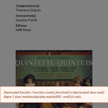
Compositeur(s)
Théodore Dubois
Interprète(s)
Quatuor Parisii
Éditeur
SWR Music
Message
Deprecated function
: Function create_function() is deprecated dans
eval()
d'erreur
(ligne
1
dans
modules/php/php.module(80) : eval()'d code
).