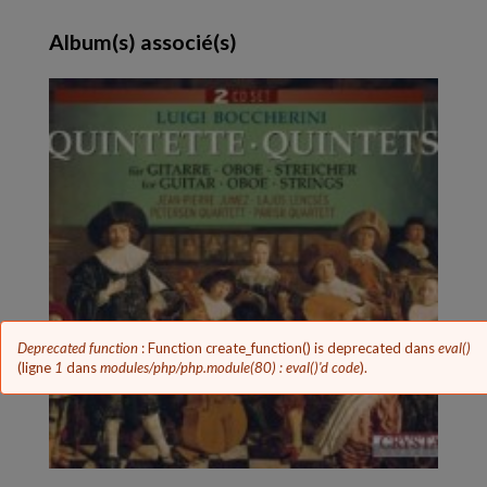
Album(s) associé(s)
Message
Deprecated function
: Function create_function() is deprecated dans
eval()
d'erreur
(ligne
1
dans
modules/php/php.module(80) : eval()'d code
).