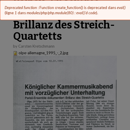
Parisii-Ensemble
Message
Deprecated function
: Function create_function() is deprecated dans
eval()
dokumentiert
d'erreur
(ligne
1
dans
modules/php/php.module(80) : eval()'d code
).
Brillanz des Streich-
Quartetts
by Carsten Kretschmann
olpe-allemagne_1995_-_2.jpg