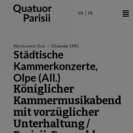
Aller
au
EN
FR
contenu
principal
Westfalenpost Olpe
—
10 janvier 1995
Städtische
Kammerkonzerte,
Olpe (All.)
Königlicher
Kammermusikabend
mit vorzüglicher
Unterhaltung /