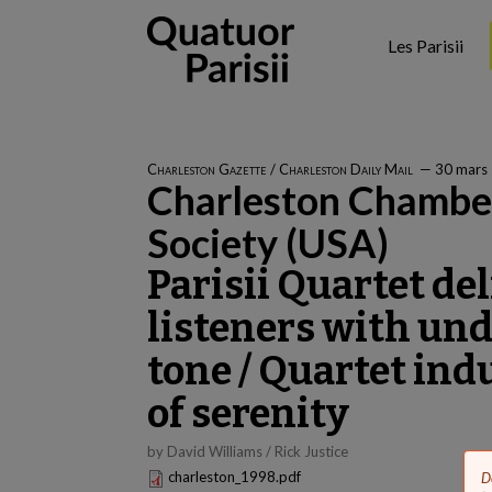
Aller
au
Les Parisii
contenu
principal
Charleston Gazette / Charleston Daily Mail
—
30 mars
Charleston Chambe
Society (USA)
Parisii Quartet de
listeners with un
tone / Quartet ind
of serenity
by David Williams / Rick Justice
charleston_1998.pdf
D